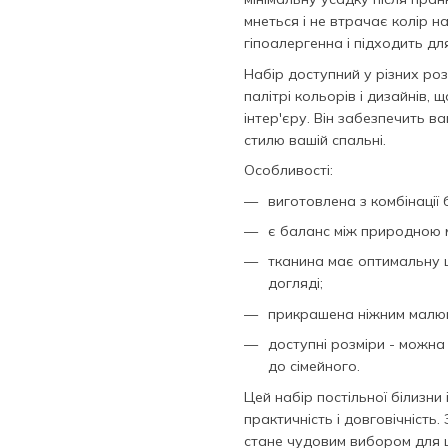
мнеться і не втрачає колір н
гіпоалергенна і підходить д
Набір доступний у різних роз
палітрі кольорів і дизайнів
інтер'єру. Він забезпечить в
стилю вашій спальні.
Особливості:
виготовлена з комбінації 
є баланс між природною м'
тканина має оптимальну щ
догляді;
прикрашена ніжним малюн
доступні розміри - можна
до сімейного.
Цей набір постільної білизни
практичність і довговічність.
стане чудовим вибором для 