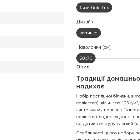
бязь Gold Lux
Дизайн
клітинка
Наволочки (см)
50х70
Опис
Традиції домашньо
надихає
Набір постільної білизни, в
поліестер) щільністю 125 г/м²
синтетичних волокон. Бавовна
поліестер додає міцності, до
на дотик текстуру і легкий бл
Особливості цього набору пос
мінімальну усадку після пран