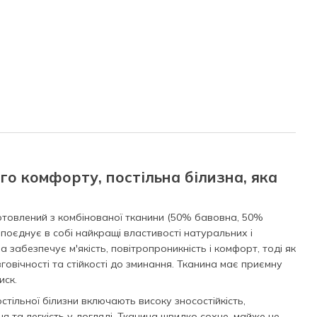
го комфорту, постільна білизна, яка
иготовлений з комбінованої тканини (50% бавовна, 50%
, поєднує в собі найкращі властивості натуральних і
 забезпечує м'якість, повітропроникність і комфорт, тоді як
вговічності та стійкості до зминання. Тканина має приємну
иск.
тільної білизни включають високу зносостійкість,
ня та легкість у догляді. Тканина швидко сохне, майже не