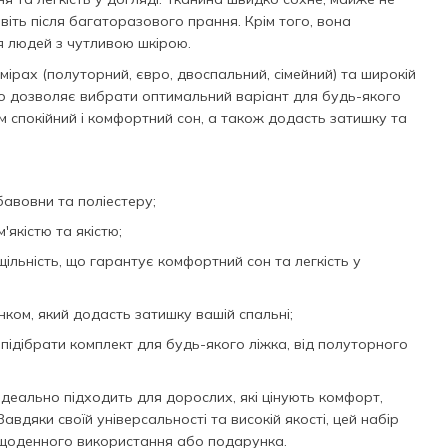
авіть після багаторазового прання. Крім того, вона
ля людей з чутливою шкірою.
мірах (полуторний, євро, двоспальний, сімейний) та широкій
, що дозволяє вибрати оптимальний варіант для будь-якого
ам спокійний і комфортний сон, а також додасть затишку та
бавовни та поліестеру;
якістю та якістю;
ільність, що гарантує комфортний сон та легкість у
ком, який додасть затишку вашій спальні;
 підібрати комплект для будь-якого ліжка, від полуторного
 ідеально підходить для дорослих, які цінують комфорт,
 Завдяки своїй універсальності та високій якості, цей набір
щоденного використання або подарунка.