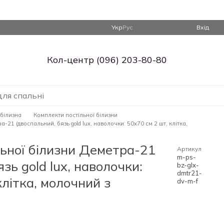
Укр
Рус
Вхід
Кол-центр (096) 203-80-80
для спальні
 білизна
Комплекти постільної білизни
-21 (двоспальний, бязь gold lux, наволочки: 50х70 см 2 шт, клітка,
ьної білизни Деметра-21
Артикул
m-ps-
зь gold lux, наволочки:
bz-glx-
dmtr21-
клітка, молочний з
dv-m-f