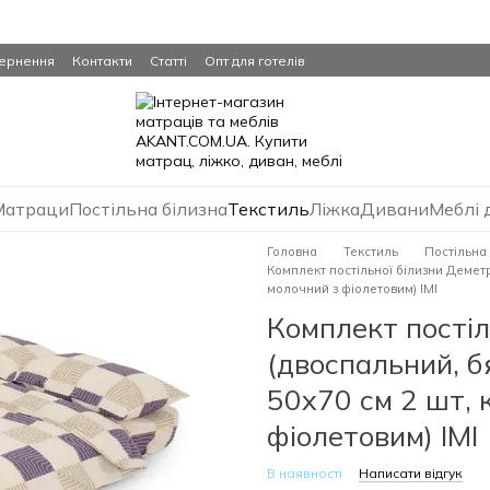
вернення
Контакти
Статті
Опт для готелів
Матраци
Постільна білизна
Текстиль
Ліжка
Дивани
Меблі 
Головна
Текстиль
Постільна
Комплект постільної білизни Деметра
молочний з фіолетовим) IMI
Комплект постіл
(двоспальний, бя
50х70 см 2 шт, 
фіолетовим) IMI
В наявності
Написати відгук