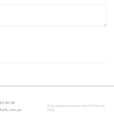
ю нашої фабрики надається протягом 18 місяців з моменту
відшкодувати будь-які дефекти, що виникли внаслідок
ови правильного використання, транспортування та
лектність і відповідність моделі та розміру матраца Вашому
 матраца – не розпаковуйте його, оскільки після зняття
ац вважається таким, який був у використанні та
ПІДЛЯГАЄ!
 203-80-80
© Всі права захищені AKANT.COM.UA
akant_com_ua
2026