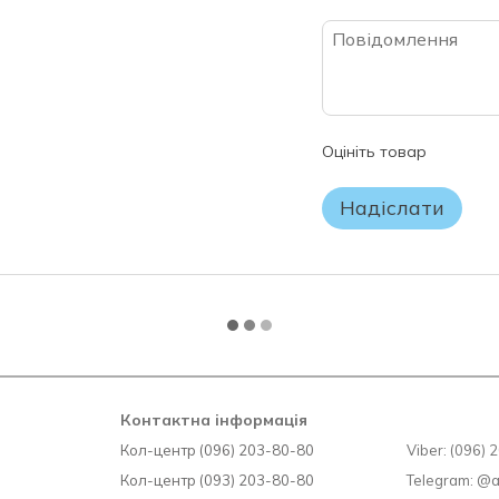
Гарантія якості на продукці
продажу. Ми зобов'язуємося 
виробничих недоліків, за ум
зберігання товару.
УВАГА!
Будь ласка, перевіряйте комп
Оцініть товар
замовленню.
Якщо Ви не впевнені у виборі
Надіслати
заводського упаковання матр
ПОВЕРНЕННЮ чи ОБМІНУ НЕ 
Контактна інформація
Кол-центр (096) 203-80-80
Viber: (096)
Кол-центр (093) 203-80-80
Telegram: @