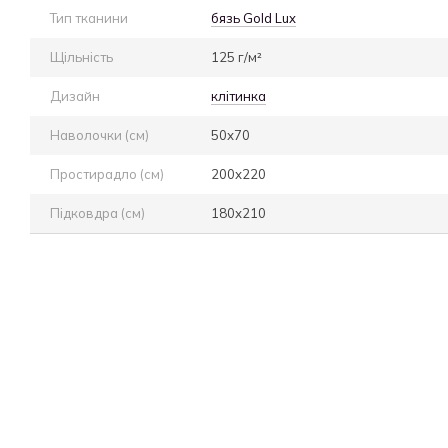
Тип тканини
бязь Gold Lux
Щільність
125 г/м²
Дизайн
клітинка
Наволочки (см)
50х70
Простирадло (см)
200х220
Підковдра (см)
180х210