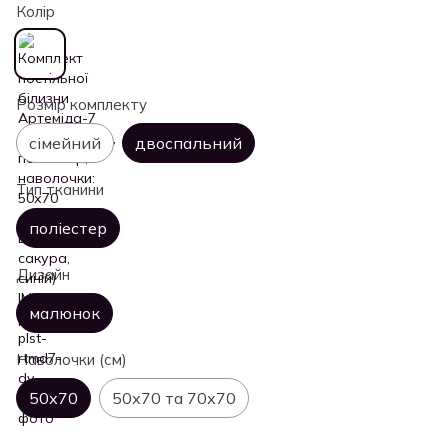
Колір
Розмір комплекту
сімейний
двоспальний
Тип тканини
поліестер
Дизайн
малюнок
Наволочки (см)
50х70
50х70 та 70х70