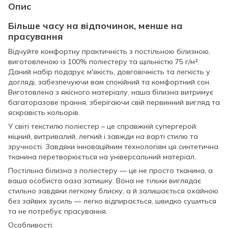
Опис
Більше часу на відпочинок, менше на
прасування
Відчуйте комфортну практичність з постільною білизною,
виготовленою із 100% поліестеру та щільністю 75 г/м².
Даний набір подарує м'якість, довговічність та легкість у
догляді, забезпечуючи вам спокійний та комфортний сон.
Виготовлена з якісного матеріалу, наша білизна витримує
багаторазове прання, зберігаючи свій первинний вигляд та
яскравість кольорів.
У світі текстилю поліестер – це справжній супергерой:
міцний, витривалий, легкий і завжди на варті стилю та
зручності. Завдяки інноваційним технологіям ця синтетична
тканина перетворюється на універсальний матеріал.
Постільна білизна з поліестеру — це не просто тканина, а
ваша особиста оаза затишку. Вона не тільки виглядає
стильно завдяки легкому блиску, а й залишається охайною
без зайвих зусиль — легко відпирається, швидко сушиться
та не потребує прасування.
Особливості: