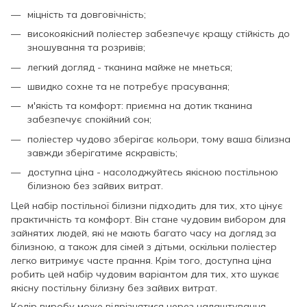
міцність та довговічність;
високоякісний поліестер забезпечує кращу стійкість до
зношування та розривів;
легкий догляд - тканина майже не мнеться;
швидко сохне та не потребує прасування;
м'якість та комфорт: приємна на дотик тканина
забезпечує спокійний сон;
поліестер чудово зберігає кольори, тому ваша білизна
завжди зберігатиме яскравість;
доступна ціна - насолоджуйтесь якісною постільною
білизною без зайвих витрат.
Цей набір постільної білизни підходить для тих, хто цінує
практичність та комфорт. Він стане чудовим вибором для
зайнятих людей, які не мають багато часу на догляд за
білизною, а також для сімей з дітьми, оскільки поліестер
легко витримує часте прання. Крім того, доступна ціна
робить цей набір чудовим варіантом для тих, хто шукає
якісну постільну білизну без зайвих витрат.
Колір виробу може відрізнятися через налаштування