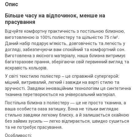
Опис
Більше часу на відпочинок, менше на
прасування
Відчуйте комфортну практичність з постільною білизною,
виготовленою із 100% поліестеру та щільністю 75 г/м².
Даний набір подарує м'якість, довговічність та легкість у
догляді, забезпечуючи вам спокійний та комфортний сон.
Виготовлена з якісного матеріалу, наша білизна витримує
багаторазове прання, зберігаючи свій первинний вигляд та
яскравість кольорів.
У світі текстилю поліестер – це справжній супергерой:
міцний, витривалий, легкий і завжди на варті стилю та
зручності. Завдяки інноваційним технологіям ця синтетична
тканина перетворюється на універсальний матеріал.
Постільна білизна з поліестеру — це не просто тканина, а
ваша особиста оаза затишку. Вона не тільки виглядає
стильно завдяки легкому блиску, а й залишається охайною
без зайвих зусиль — легко відпирається, швидко сушиться
та не потребує прасування.
Особливості: