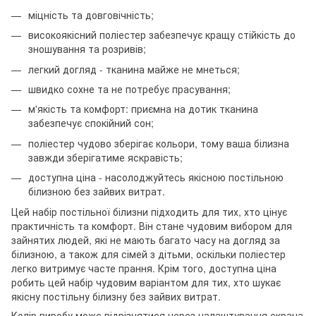
міцність та довговічність;
високоякісний поліестер забезпечує кращу стійкість до
зношування та розривів;
легкий догляд - тканина майже не мнеться;
швидко сохне та не потребує прасування;
м'якість та комфорт: приємна на дотик тканина
забезпечує спокійний сон;
поліестер чудово зберігає кольори, тому ваша білизна
завжди зберігатиме яскравість;
доступна ціна - насолоджуйтесь якісною постільною
білизною без зайвих витрат.
Цей набір постільної білизни підходить для тих, хто цінує
практичність та комфорт. Він стане чудовим вибором для
зайнятих людей, які не мають багато часу на догляд за
білизною, а також для сімей з дітьми, оскільки поліестер
легко витримує часте прання. Крім того, доступна ціна
робить цей набір чудовим варіантом для тих, хто шукає
якісну постільну білизну без зайвих витрат.
Колір виробу може відрізнятися через налаштування екрана