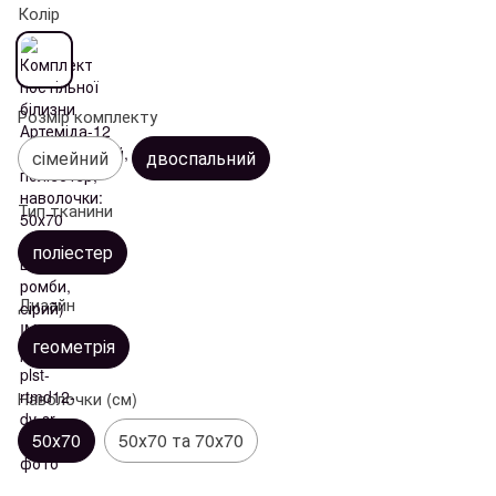
Колір
Розмір комплекту
сімейний
двоспальний
Тип тканини
поліестер
Дизайн
геометрія
Наволочки (см)
50х70
50х70 та 70х70